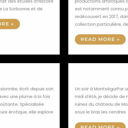
fait des études d’Histoire
productions artistiques du
 de La Sorbonne et de
est notamment connu po
redécouvert en 2017, da
collection particulière, d
RE »
READ MORE »
LLIS
LIS
ORTEGA Béat
ORTEGA
BÉATRICE
ssionnée, écrit depuis son
Un soir à MontségurPar u
vec une plume à la fois
midi d’été, je décide de 
oûtante. Spécialisée
ruines du château de Mo
ture érotique, elle explore
sous le bras les cendres
READ MORE »