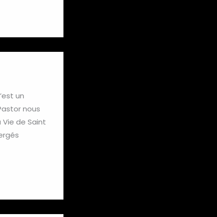
’est un
 Pastor nous
 Vie de Saint
mergés