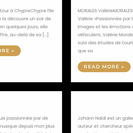
tour à ChypreChypre l’Ile
MORALES ValérieMORALES
e la découvre un soir de
Valérie »Passionnée par l
en quelques jours, elle
images et les émotions q
ffre, au-delà de sa […]
véhiculent, Valérie Moral
suivi des études de tour
que sa
RE »
READ MORE »
Verceil Lise
Naldi Johan
NALDI
JOHANN
suis passionnée par de
Johann Naldi est un galer
 musique depuis mon plus
auteur et chercheur spéc