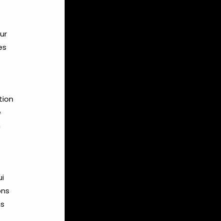
ur
es
tion
e
n
ui
ons
ns