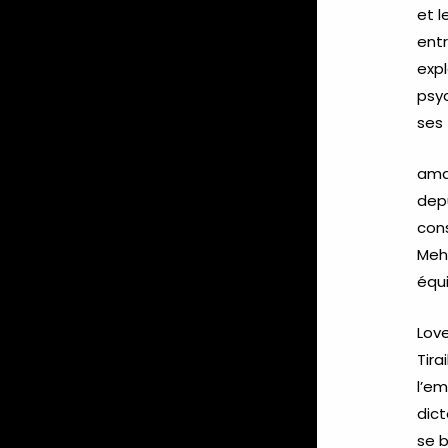
et l
entr
expl
psyc
ses 
ama
depu
cons
Meh
équi
Love
Tira
l’e
dict
se b