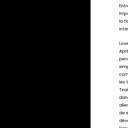
Entr
impo
la f
inte
Love
Apr
pens
sim
comp
les 
Tira
dans
alle
de 
dév