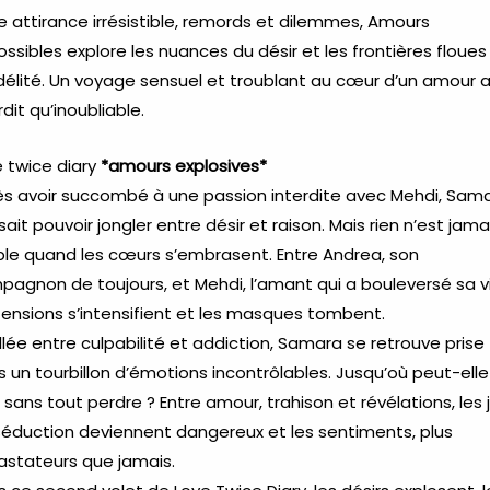
e attirance irrésistible, remords et dilemmes, Amours
ssibles explore les nuances du désir et les frontières floues
idélité. Un voyage sensuel et troublant au cœur d’un amour a
rdit qu’inoubliable.
 twice diary
*amours explosives*
ès avoir succombé à une passion interdite avec Mehdi, Sam
ait pouvoir jongler entre désir et raison. Mais rien n’est jama
ple quand les cœurs s’embrasent. Entre Andrea, son
agnon de toujours, et Mehdi, l’amant qui a bouleversé sa vi
tensions s’intensifient et les masques tombent.
illée entre culpabilité et addiction, Samara se retrouve prise
 un tourbillon d’émotions incontrôlables. Jusqu’où peut-elle
r sans tout perdre ? Entre amour, trahison et révélations, les 
séduction deviennent dangereux et les sentiments, plus
astateurs que jamais.