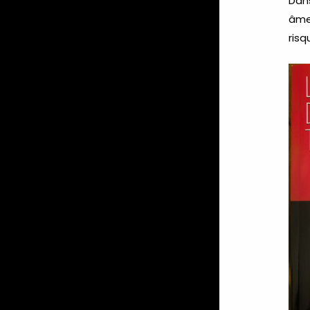
Dans
âmes
risq