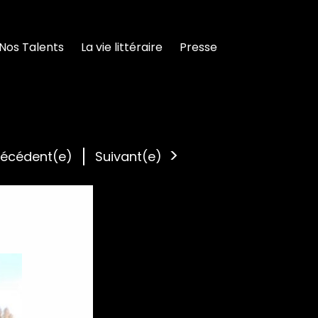
Nos Talents
La vie littéraire
Presse
récédent(e)
Suivant(e)