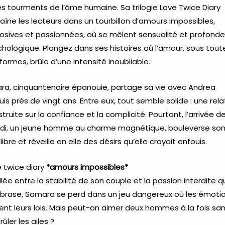
es tourments de l’âme humaine. Sa trilogie Love Twice Diary
aîne les lecteurs dans un tourbillon d’amours impossibles,
osives et passionnées, où se mêlent sensualité et profonde
hologique. Plongez dans ses histoires où l’amour, sous tout
formes, brûle d’une intensité inoubliable.
ra, cinquantenaire épanouie, partage sa vie avec Andrea
is près de vingt ans. Entre eux, tout semble solide : une rela
truite sur la confiance et la complicité. Pourtant, l’arrivée d
di, un jeune homme au charme magnétique, bouleverse so
libre et réveille en elle des désirs qu’elle croyait enfouis.
 twice diary
*amours impossibles*
illée entre la stabilité de son couple et la passion interdite q
mbrase, Samara se perd dans un jeu dangereux où les émoti
ent leurs lois. Mais peut-on aimer deux hommes à la fois sa
rûler les ailes ?