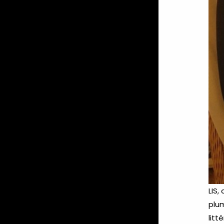
LIS,
plum
litt