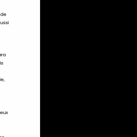
 de
ussi
ara
is
e,
jeux