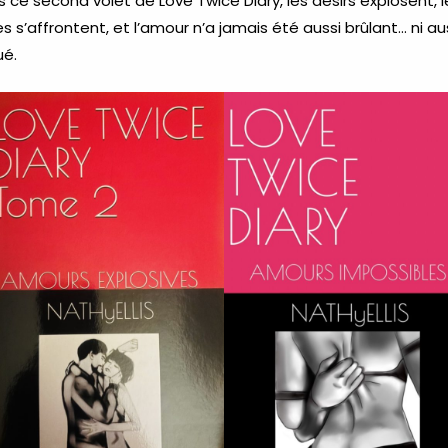
 ce second volet de Love Twice Diary, les désirs explosent, l
 s’affrontent, et l’amour n’a jamais été aussi brûlant… ni au
ué.