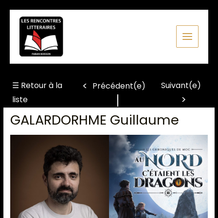
Aller
au
contenu
☰ Retour à la
Suivant(e)
Précédent(e)
liste
GALARDORHME Guillaume