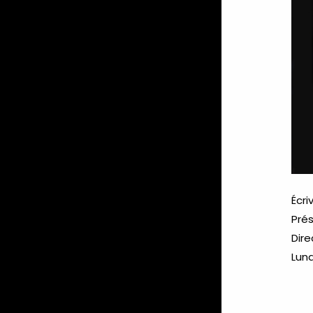
Écri
Prés
Dire
Luna
www
www