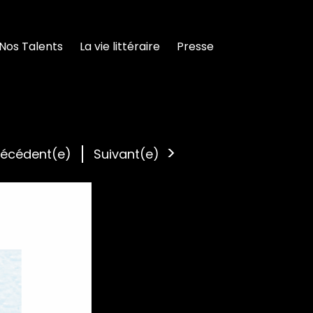
Nos Talents
La vie littéraire
Presse
récédent(e)
Suivant(e)