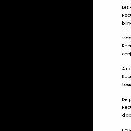
Les 
Recu
bili
Vid
Recu
conj
A n
Recu
toxi
De 
Recu
d’a
Pou