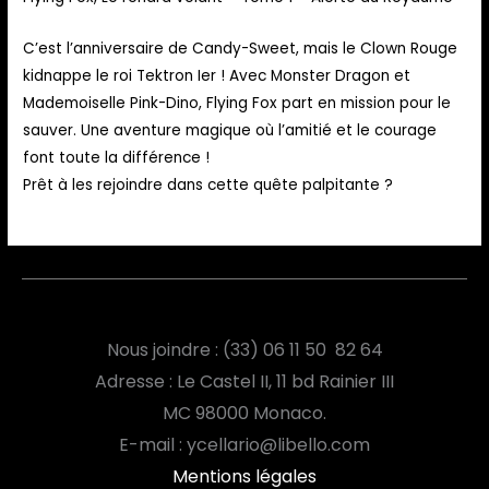
C’est l’anniversaire de Candy-Sweet, mais le Clown Rouge
kidnappe le roi Tektron Ier ! Avec Monster Dragon et
Mademoiselle Pink-Dino, Flying Fox part en mission pour le
sauver. Une aventure magique où l’amitié et le courage
font toute la différence !
Prêt à les rejoindre dans cette quête palpitante ?
Nous joindre : (33) 06 11 50 82 64
Adresse : Le Castel II, 11 bd Rainier III
MC
98000 Monaco.
E-mail : ycellario@libello.com
Mentions légales